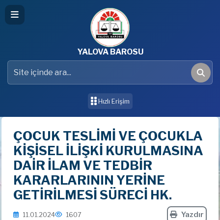
YALOVA BAROSU
Site içinde ara
Ara
Hızlı Erişim
ÇOCUK TESLİMİ VE ÇOCUKLA
KİŞİSEL İLİŞKİ KURULMASINA
DAİR İLAM VE TEDBİR
KARARLARININ YERİNE
GETİRİLMESİ SÜRECİ HK.
Yazdır
11.01.2024
1607