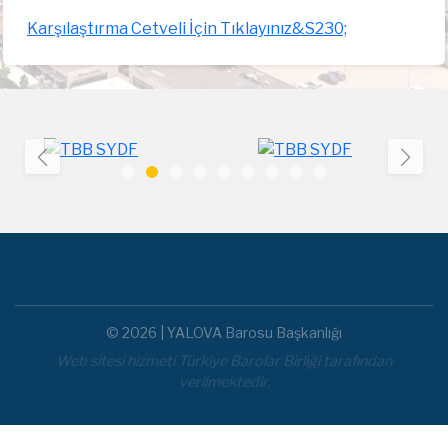
Karşılaştırma Cetveli İçin Tıklayınız&S230;
© 2026 | YALOVA Barosu Başkanlığı
Web sitesi hizmeti Türkiye Barolar Birliği tarafından
verilmektedir.